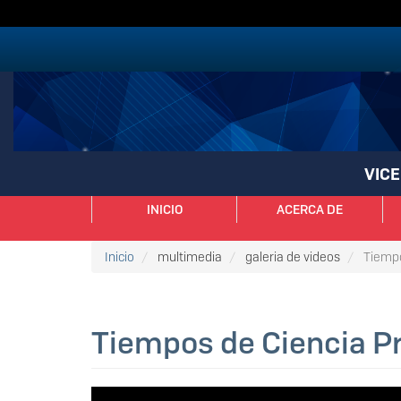
Pasar
al
contenido
principal
VICE
NAVEGACIÓN
INICIO
ACERCA DE
PRINCIPAL
Inicio
multimedia
galeria de videos
Tiempo
Tiempos de Ciencia P
video_galeria